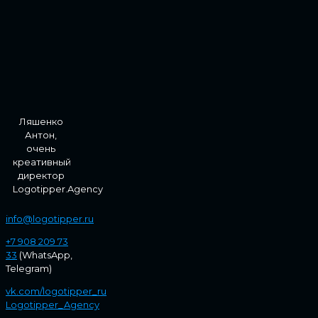
Ляшенко
Антон,
очень
креативный
директор
Logotipper.Agency
info@logotipper.ru
+7 908 209 73
33
(WhatsApp,
Telegram)
vk.com/logotipper_ru
Logotipper_Agency