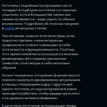
Логотипы с подобным построением часто
попадают в подборки логотипов «со скрытым
смыслом», хотя в большинстве своём они
такими не являются – ведь смысл-то обычно
вполне ясен. Подробнее об этом мы говорили
в
одной
из прошлых статей.
Тем не менее, знаки из этой категории, если
грамотно сделаны, очень интересны
графически и отлично совмещают в себе
эстетичность и функциональность. Поэтому
этот приём излюблен и используется многими
дизайнерами при создании лаконичных
символов, сочетающих в себе несколько
образов.
Может показаться, что разным формам просто
повезло оказаться одновременно актуальными
и хорошо стыкующимися друг с другом для
одного логотипа, но над контурами всё равно
приходится работать, чтобы каждая часть лого
и он целиком читались правильно.
К категории логотипов, использующих приём