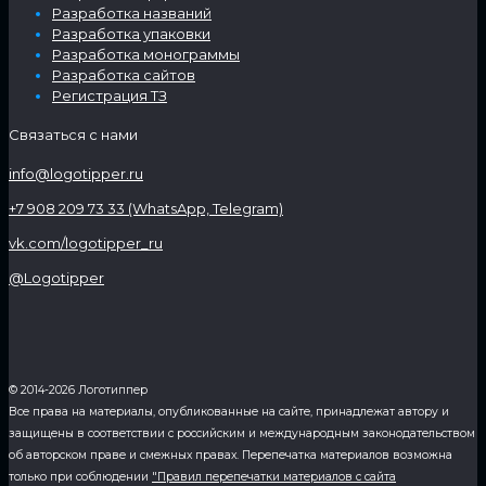
Разработка названий
Разработка упаковки
Разработка монограммы
Разработка сайтов
Регистрация ТЗ
Связаться с нами
info@logotipper.ru
+7 908 209 73 33 (WhatsApp, Telegram)
vk.com/logotipper_ru
@Logotipper
© 2014-2026 Логотиппер
Все права на материалы, опубликованные на сайте, принадлежат автору и
защищены в соответствии с российским и международным законодательством
об авторском праве и смежных правах. Перепечатка материалов возможна
только при соблюдении
"Правил перепечатки материалов с сайта