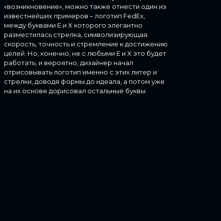
«возникновение», можно также отнести один из
известнейших примеров – логотип FedEx,
между буквами E и X которого элегантно
разместилась стрелка, символизирующая
скорость, точность и стремление к достижению
целей. Но, конечно, не с любыми E и X это будет
работать, и вероятно, дизайнер начал
отрисовывать логотип именно с этих литер и
стрелки, доводя формы до идеала, а потом уже
на их основе дорисовал остальные буквы.