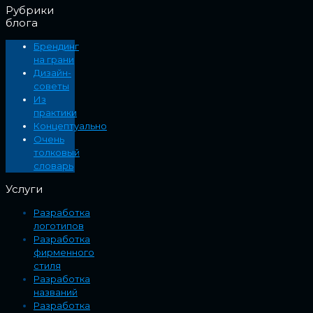
Рубрики
блога
Брендинг
на грани
Дизайн-
советы
Из
практики
Концептуально
Очень
толковый
словарь
Услуги
Разработка
логотипов
Разработка
фирменного
стиля
Разработка
названий
Разработка