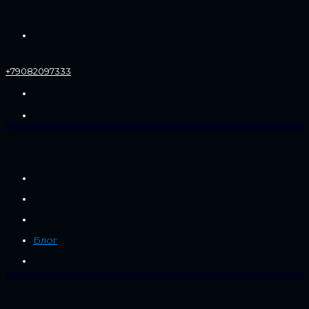
Контакты
+79082097333
Портфолио
Услуги и цены
Отзывы
Блог
Контакты