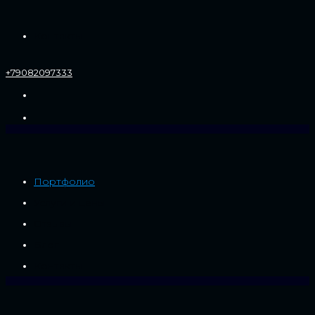
Контакты
+79082097333
Портфолио
Услуги и цены
Отзывы
Блог
Контакты