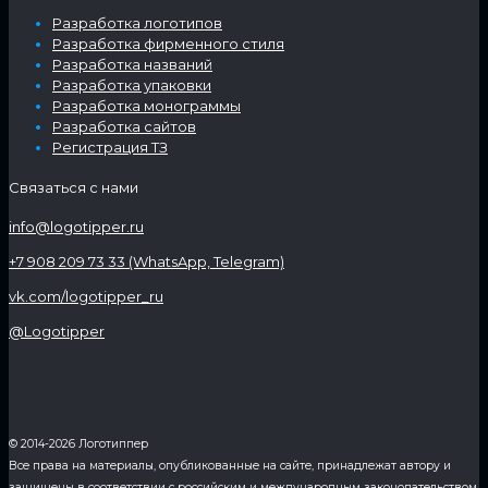
Разработка логотипов
Разработка фирменного стиля
Разработка названий
Разработка упаковки
Разработка монограммы
Разработка сайтов
Регистрация ТЗ
Связаться с нами
info@logotipper.ru
+7 908 209 73 33 (WhatsApp, Telegram)
vk.com/logotipper_ru
@Logotipper
© 2014-2026 Логотиппер
Все права на материалы, опубликованные на сайте, принадлежат автору и
защищены в соответствии с российским и международным законодательством