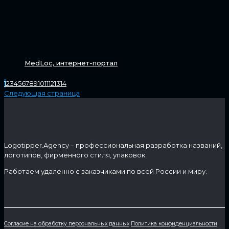
MedLoc, интернет-портал
1
2
3
4
5
6
7
8
9
10
11
12
13
14
Следующая страница
Logotipper.Agency – профессиональная разработка названий,
логотипов, фирменного стиля, упаковок.
Работаем удаленно с заказчиками по всей России и миру.
Согласие на обработку персональных данных
Политика конфиденциальности