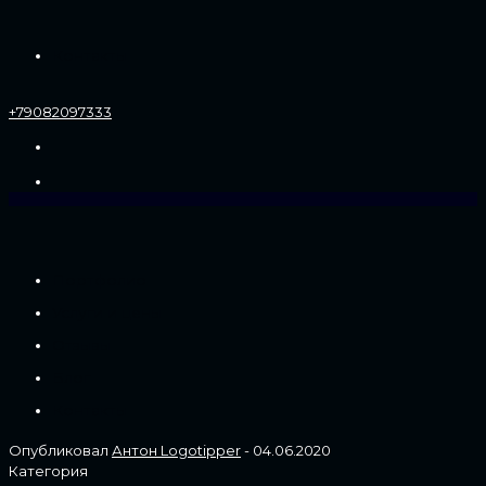
Контакты
+79082097333
Портфолио
Услуги и цены
Отзывы
Блог
Контакты
Опубликовал
Антон Logotipper
-
04.06.2020
Категория