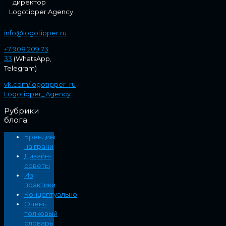
директор
Logotipper.Agency
info@logotipper.ru
+7 908 209 73
33
(WhatsApp,
Telegram)
vk.com/logotipper_ru
Logotipper_Agency
Рубрики
блога
Брендинг
на грани
Дизайн-
советы
Из
практики
Концептуально
Очень
толковый
словарь