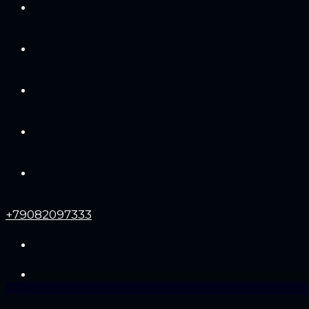
Портфолио
Услуги и цены
Отзывы
Блог
Контакты
+79082097333