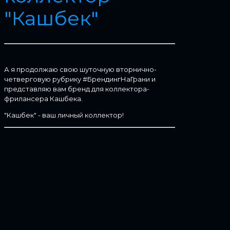
"Кашбек"
А я продолжаю свою шуточную вторнично-
четверговую рубрику #БрендингНаГрани и
представляю вам бренд для коллектора-
фрилансера Кашбека.
"Кашбек" - ваш личный коллектор!