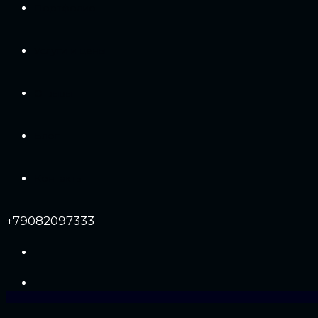
Портфолио
Услуги и цены
Отзывы
Блог
Контакты
+79082097333