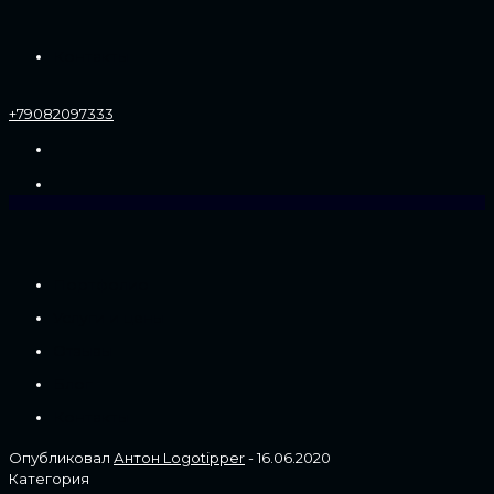
Контакты
+79082097333
Портфолио
Услуги и цены
Отзывы
Блог
Контакты
Опубликовал
Антон Logotipper
-
16.06.2020
Категория