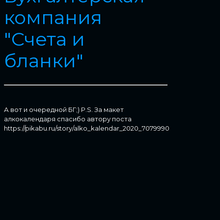
компания
"Счета и
бланки"
А вот и очередной БГ;) P.S. За макет
алкокалендаря спасибо автору поста
https://pikabu.ru/story/alko_kalendar_2020_7079990