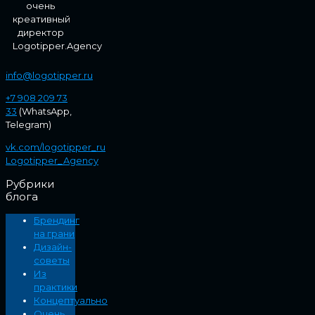
очень
креативный
директор
Logotipper.Agency
info@logotipper.ru
+7 908 209 73
33
(WhatsApp,
Telegram)
vk.com/logotipper_ru
Logotipper_Agency
Рубрики
блога
Брендинг
на грани
Дизайн-
советы
Из
практики
Концептуально
Очень